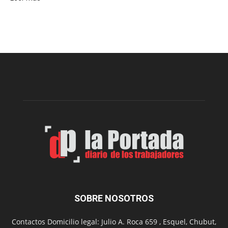
Implementarán
la
Receta
Digital
en
los
hospitales
SOBRE NOSOTROS
Contactos Domicilio legal: Julio A. Roca 659 , Esquel, Chubut,