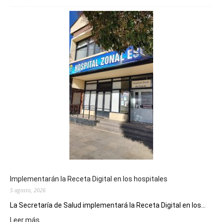
prepar
una
nueva
edición
de
la
Peña
Folclór
Municip
por
el
Día
del
Folclor
Implementarán la Receta Digital en los hospitales
5 agosto, 2026
La Secretaría de Salud implementará la Receta Digital en los...
:
Leer más