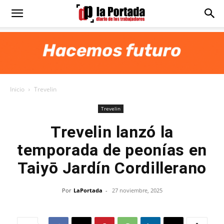
Diario
La
Inicio
Trevelin
Portada
Trevelin
Trevelin lanzó la
temporada de peonías en
Taiyō Jardín Cordillerano
Por
LaPortada
-
27 noviembre, 2025