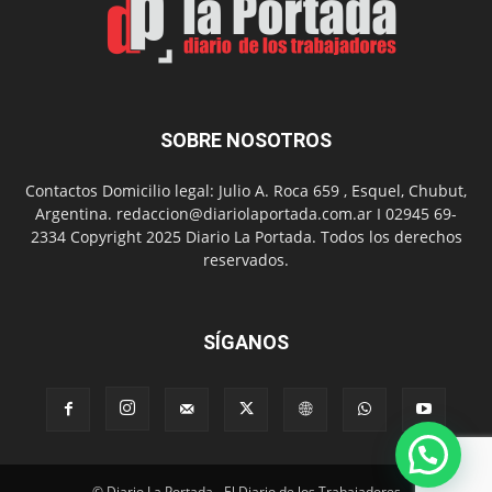
con
presentación
de
libro
y
música
SOBRE NOSOTROS
en
vivo
Contactos Domicilio legal: Julio A. Roca 659 , Esquel, Chubut,
Argentina. redaccion@diariolaportada.com.ar I 02945 69-
2334 Copyright 2025 Diario La Portada. Todos los derechos
reservados.
SÍGANOS
© Diario La Portada - El Diario de los Trabajadores