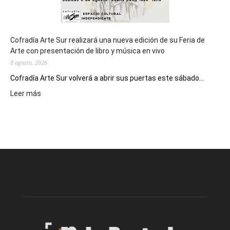
Cofradía Arte Sur realizará una nueva edición de su Feria de
Arte con presentación de libro y música en vivo
8 agosto, 2026
Cofradía Arte Sur volverá a abrir sus puertas este sábado...
:
Leer más
Cofradía
Arte
Sur
realizará
una
nueva
edición
de
su
Feria
de
Arte