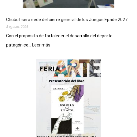
Chubut será sede del cierre general de los Juegos Epade 2027
8 agosto, 2026
Con el propósito de fortalecer el desarrollo del deporte
:
patagónico...
Leer más
Chubut
será
sede
del
cierre
general
de
los
Juegos
Epade
2027