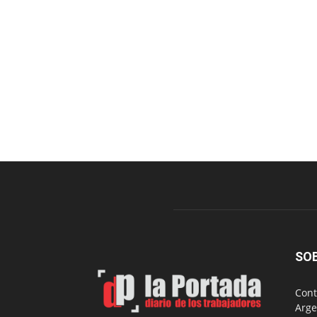
SO
Cont
Arge