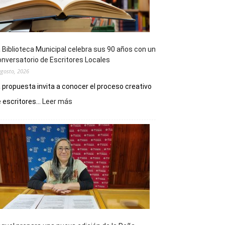
 Biblioteca Municipal celebra sus 90 años con un
nversatorio de Escritores Locales
agosto, 2026
 propuesta invita a conocer el proceso creativo
:
 escritores...
Leer más
La
Biblioteca
Municipal
celebra
sus
90
años
con
un
Conversatorio
de