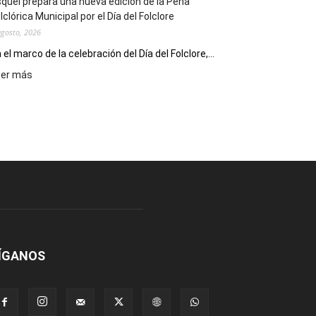
quel prepara una nueva edición de la Peña
Escritores
lclórica Municipal por el Día del Folclore
Locales
agosto, 2026
 el marco de la celebración del Día del Folclore,...
:
eer más
Esquel
prepara
una
nueva
edición
de
la
Peña
Folclórica
Municipal
por
el
ÍGANOS
Día
del
Folclore