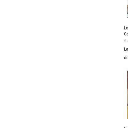
La
Co
6 
La
de