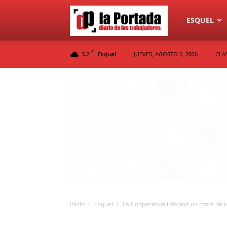
Diario
ESQUEL
C
3.2
JUEVES, AGOSTO 6, 2026
CLA
Esquel
La
Portada
Inicio
Esquel
La Cooperativa informó un corte de lu