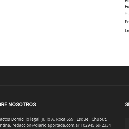
Es
Fo
6 
En
L
BRE NOSOTROS
S
actos Domicilio legal: Julio A. Roca 659 , Esquel, Chubut,
ntina. redaccion@diariolaportada.com.ar I 02945 69-2334