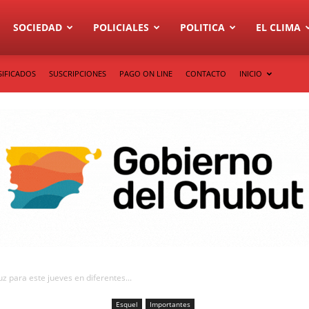
SOCIEDAD
POLICIALES
POLITICA
EL CLIMA
SIFICADOS
SUSCRIPCIONES
PAGO ON LINE
CONTACTO
INICIO
z para este jueves en diferentes...
Esquel
Importantes