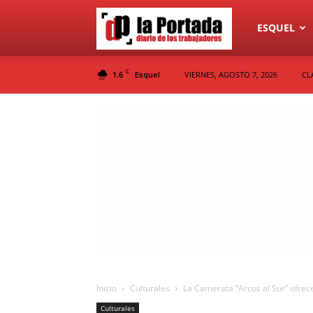
Diario
ESQUEL
C
1.6
VIERNES, AGOSTO 7, 2026
CL
Esquel
La
Portada
Inicio
Culturales
La Camerata “Arcos al Sur” ofrece
Culturales