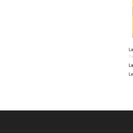
La
7 
La
L