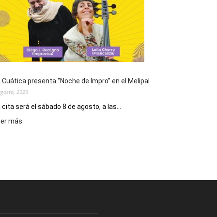
de
San
Cayetano,
patrono
del
pan
y
del
 Cuática presenta “Noche de Impro” en el Melipal
trabajo
agosto, 2026
 cita será el sábado 8 de agosto, a las...
:
eer más
La
Cuática
presenta
“Noche
de
Impro”
en
el
Melipal