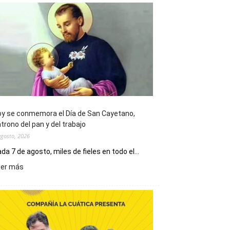
y se conmemora el Día de San Cayetano,
trono del pan y del trabajo
agosto, 2026
da 7 de agosto, miles de fieles en todo el...
:
eer más
Hoy
se
conmemora
el
Día