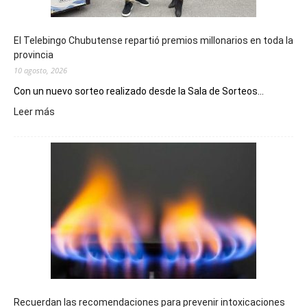
El Telebingo Chubutense repartió premios millonarios en toda la
provincia
10 agosto, 2026
Con un nuevo sorteo realizado desde la Sala de Sorteos...
:
Leer más
El
Telebingo
Chubutense
repartió
premios
millonarios
en
toda
la
provincia
Recuerdan las recomendaciones para prevenir intoxicaciones