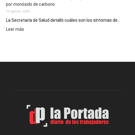
por monóxido de carbono
10 agosto, 2026
La Secretaría de Salud detalló cuáles son los síntomas de...
:
Leer más
Recuerdan
las
recomendaciones
para
prevenir
intoxicaciones
por
monóxido
de
carbono