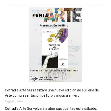
Chubut
será
sede
del
cierre
general
de
los
Juegos
Epade
2027
Cofradía Arte Sur realizará una nueva edición de su Feria de
Arte con presentación de libro y música en vivo
8 agosto, 2026
Cofradía Arte Sur volverá a abrir sus puertas este sábado...