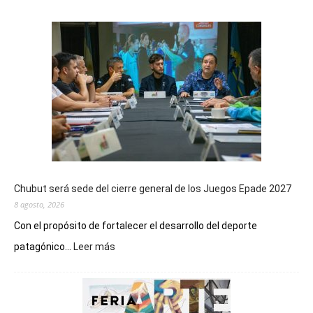
Chubut será sede del cierre general de los Juegos Epade 2027
8 agosto, 2026
Con el propósito de fortalecer el desarrollo del deporte
:
patagónico...
Leer más
Chubut
será
sede
del