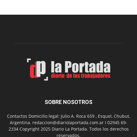
Sur
realizará
una
nueva
edición
de
su
Feria
de
Arte
con
presentación
de
libro
y
música
SOBRE NOSOTROS
en
vivo
Contactos Domicilio legal: Julio A. Roca 659 , Esquel, Chubut,
Argentina. redaccion@diariolaportada.com.ar I 02945 69-
2334 Copyright 2025 Diario La Portada. Todos los derechos
reservados.