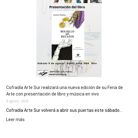
cierre
general
de
los
Juegos
Epade
2027
Cofradía Arte Sur realizará una nueva edición de su Feria de
Arte con presentación de libro y música en vivo
8 agosto, 2026
Cofradía Arte Sur volverá a abrir sus puertas este sábado...
:
Leer más
Cofradía
Arte