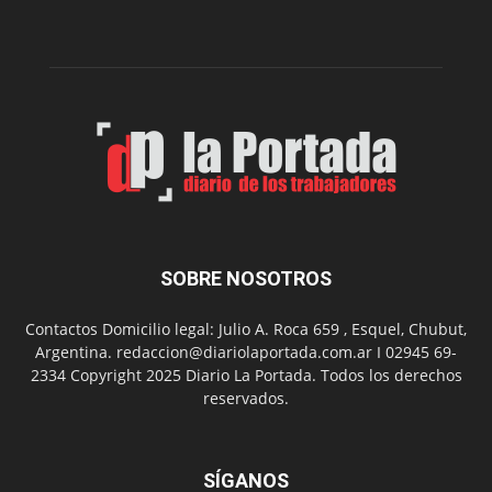
dos
funciones
de
Spider
Man:
Un
Nuevo
Día
SOBRE NOSOTROS
Contactos Domicilio legal: Julio A. Roca 659 , Esquel, Chubut,
Argentina. redaccion@diariolaportada.com.ar I 02945 69-
2334 Copyright 2025 Diario La Portada. Todos los derechos
reservados.
SÍGANOS