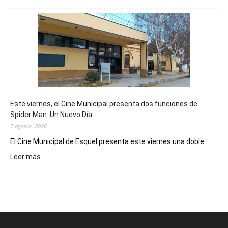
Esquel
mostró
su
potencial
como
destino
de
reuniones
y
eventos
Este viernes, el Cine Municipal presenta dos funciones de
deportivos
Spider Man: Un Nuevo Día
7 agosto, 2026
El Cine Municipal de Esquel presenta este viernes una doble...
:
Leer más
Este
viernes,
el
Cine
Municipal
presenta