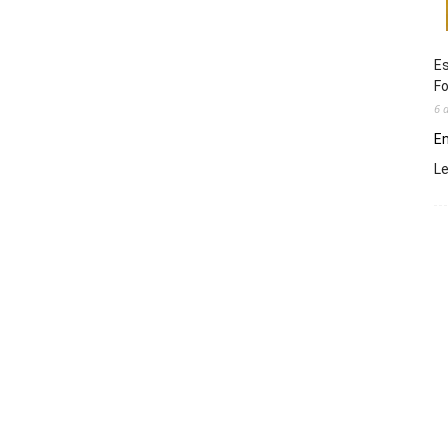
Es
Fo
6 
En
L