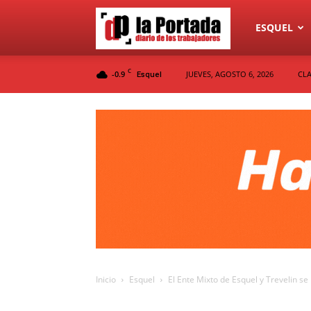
Diario
ESQUEL
C
-0.9
JUEVES, AGOSTO 6, 2026
CLA
Esquel
La
Portada
Inicio
Esquel
El Ente Mixto de Esquel y Trevelin se 