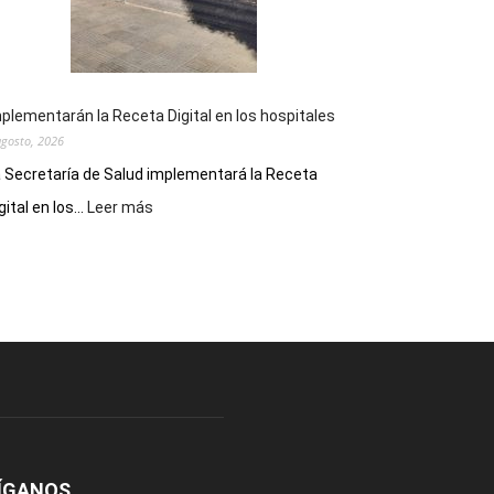
del
Folclore
plementarán la Receta Digital en los hospitales
agosto, 2026
 Secretaría de Salud implementará la Receta
:
gital en los...
Leer más
Implementarán
la
Receta
Digital
en
los
hospitales
ÍGANOS