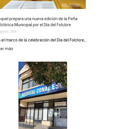
quel prepara una nueva edición de la Peña
lclórica Municipal por el Día del Folclore
agosto, 2026
 el marco de la celebración del Día del Folclore,...
:
eer más
Esquel
prepara
una
nueva
edición
de
la
Peña
Folclórica
Municipal
por
el
Día