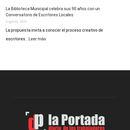
La Biblioteca Municipal celebra sus 90 años con un
Conversatorio de Escritores Locales
6 agosto, 2026
La propuesta invita a conocer el proceso creativo de
:
escritores...
Leer más
La
Biblioteca
Municipal
celebra
sus
90
años
con
un
Conversatorio
de
Escritores
Locales