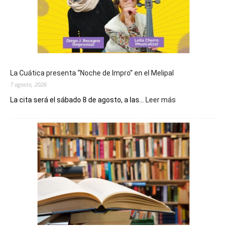
La Cuática presenta “Noche de Impro” en el Melipal
7 agosto, 2026
:
La cita será el sábado 8 de agosto, a las...
Leer más
La
Cuática
presenta
“Noche
de
Impro”
en
el
Melipal