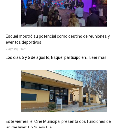
Esquel mostró su potencial como destino de reuniones y
eventos deportivos
7 agosto, 2026
:
Los días 5 y 6 de agosto, Esquel participó en...
Leer más
Esquel
mostró
su
potencial
como
destino
de
reuniones
y
eventos
Este viernes, el Cine Municipal presenta dos funciones de
deportivos
Spider Man: Un Nuevo Día