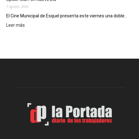
7 agosto, 2026
El Cine Municipal de Esquel presenta este viernes una doble...
:
Leer más
Este
viernes,
el
Cine
Municipal
presenta
dos
funciones
de
Spider
Man:
Un
Nuevo
Día