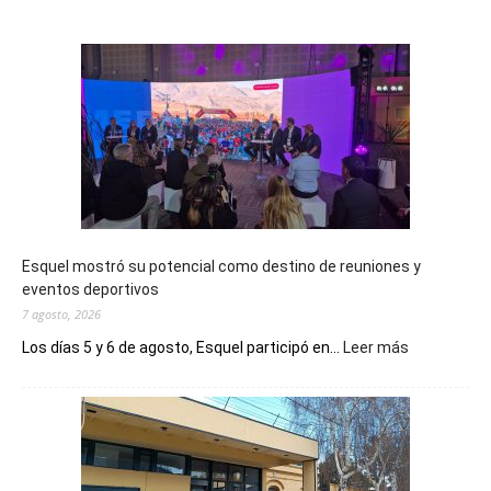
Esquel mostró su potencial como destino de reuniones y
eventos deportivos
7 agosto, 2026
:
Los días 5 y 6 de agosto, Esquel participó en...
Leer más
Esquel
mostró
su
potencial
como
destino