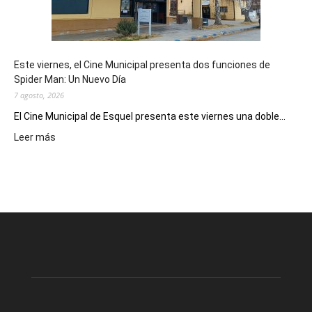
de
reuniones
y
eventos
Este viernes, el Cine Municipal presenta dos funciones de
deportivos
Spider Man: Un Nuevo Día
7 agosto, 2026
El Cine Municipal de Esquel presenta este viernes una doble...
:
Leer más
Este
viernes,
el
Cine
Municipal
presenta
dos
funciones
de
Spider
Man: