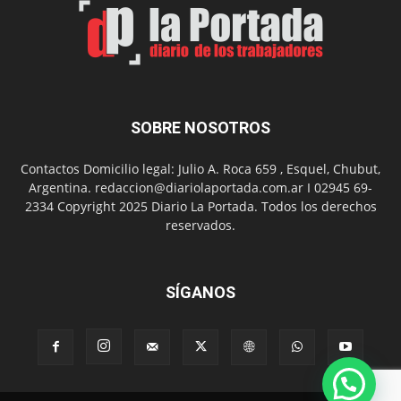
Un
Nuevo
Día
SOBRE NOSOTROS
Contactos Domicilio legal: Julio A. Roca 659 , Esquel, Chubut,
Argentina. redaccion@diariolaportada.com.ar I 02945 69-
2334 Copyright 2025 Diario La Portada. Todos los derechos
reservados.
SÍGANOS