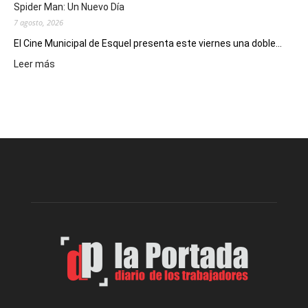
Spider Man: Un Nuevo Día
7 agosto, 2026
El Cine Municipal de Esquel presenta este viernes una doble...
:
Leer más
Este
viernes,
el
Cine
Municipal
presenta
dos
funciones
de
Spider
Man:
Un
Nuevo
Día