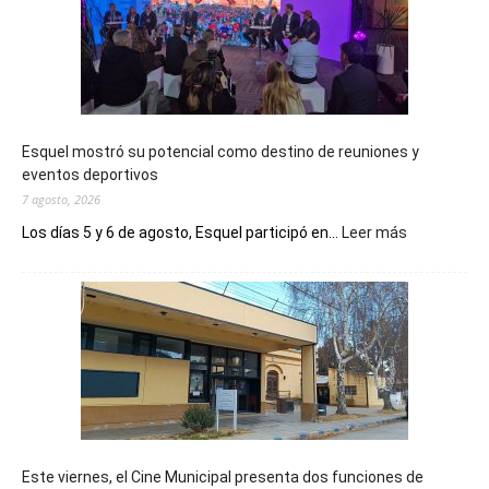
Esquel mostró su potencial como destino de reuniones y
eventos deportivos
7 agosto, 2026
:
Los días 5 y 6 de agosto, Esquel participó en...
Leer más
Esquel
mostró
su
potencial
como
destino
de
reuniones
y
eventos
Este viernes, el Cine Municipal presenta dos funciones de
deportivos