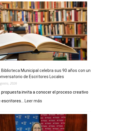
 Biblioteca Municipal celebra sus 90 años con un
nversatorio de Escritores Locales
agosto, 2026
 propuesta invita a conocer el proceso creativo
:
 escritores...
Leer más
La
Biblioteca
Municipal
celebra