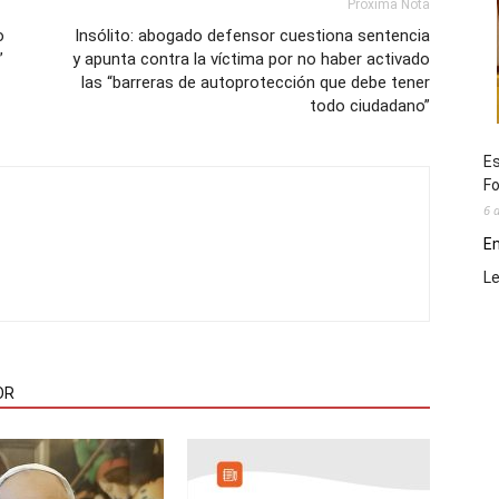
Próxima Nota
o
Insólito: abogado defensor cuestiona sentencia
”
y apunta contra la víctima por no haber activado
las “barreras de autoprotección que debe tener
todo ciudadano”
Es
Fo
6 
En
L
OR