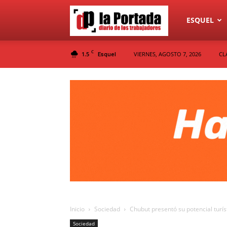
Diario
ESQUEL
C
1.5
VIERNES, AGOSTO 7, 2026
CL
Esquel
La
Portada
Inicio
Sociedad
Chubut presentó su potencial turíst
Sociedad