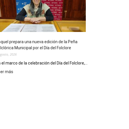
sus
90
años
con
un
Conversatorio
de
quel prepara una nueva edición de la Peña
Escritores
lclórica Municipal por el Día del Folclore
Locales
agosto, 2026
 el marco de la celebración del Día del Folclore,...
:
eer más
Esquel
prepara
una
nueva
edición
de
la
Peña
Folclórica