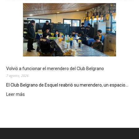
viernes,
el
Cine
Municipal
presenta
dos
funciones
de
Spider
Man:
Un
Volvió a funcionar el merendero del Club Belgrano
Nuevo
7 agosto, 2026
Día
El Club Belgrano de Esquel reabrió su merendero, un espacio...
:
Leer más
Volvió
a
funcionar
el
merendero
del