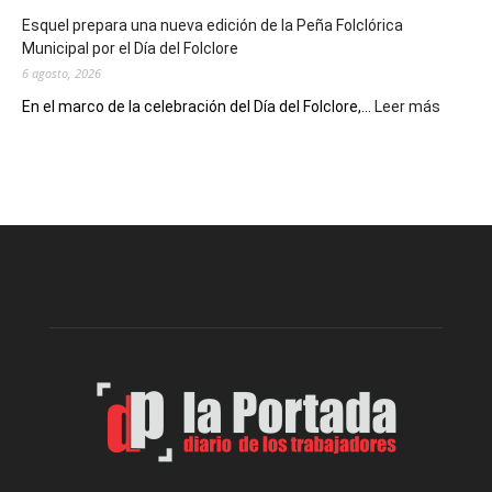
de
Esquel prepara una nueva edición de la Peña Folclórica
Escritores
Municipal por el Día del Folclore
Locales
6 agosto, 2026
:
En el marco de la celebración del Día del Folclore,...
Leer más
Esquel
prepar
una
nueva
edición
de
la
Peña
Folclór
Municip
por
el
Día
del
Folclor