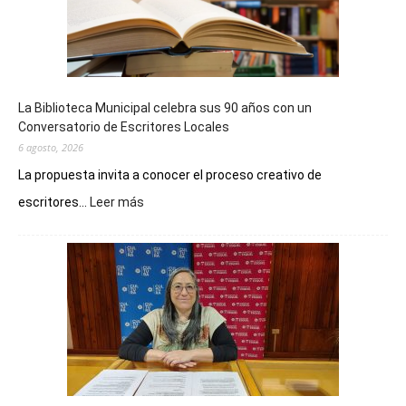
La Biblioteca Municipal celebra sus 90 años con un
Conversatorio de Escritores Locales
6 agosto, 2026
La propuesta invita a conocer el proceso creativo de
:
escritores...
Leer más
La
Biblioteca
Municipal
celebra
sus
90
años
con
un
Conversatorio