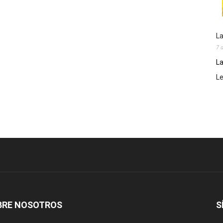
La
7 
La
L
BRE NOSOTROS
S