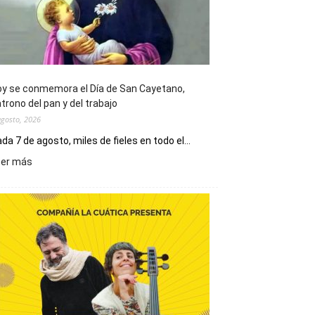
y se conmemora el Día de San Cayetano,
trono del pan y del trabajo
agosto, 2026
da 7 de agosto, miles de fieles en todo el...
:
eer más
Hoy
se
conmemora
el
Día
de
San
Cayetano,
patrono
del