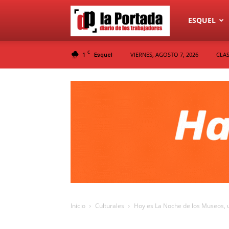
Diario
ESQUEL
C
1
VIERNES, AGOSTO 7, 2026
CLAS
Esquel
La
Portada
Inicio
Culturales
Hoy es La Noche de los Museos, un