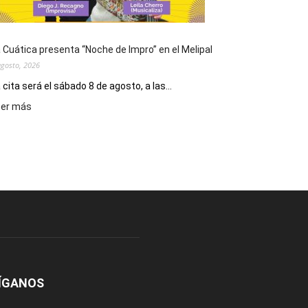
pan
y
del
 Cuática presenta “Noche de Impro” en el Melipal
trabajo
agosto, 2026
 cita será el sábado 8 de agosto, a las...
:
eer más
La
Cuática
presenta
“Noche
de
Impro”
en
el
Melipal
ÍGANOS