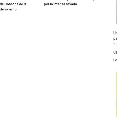
de Córdoba de la
por la intensa nevada
e invierno
Ho
pa
7 
Ca
L