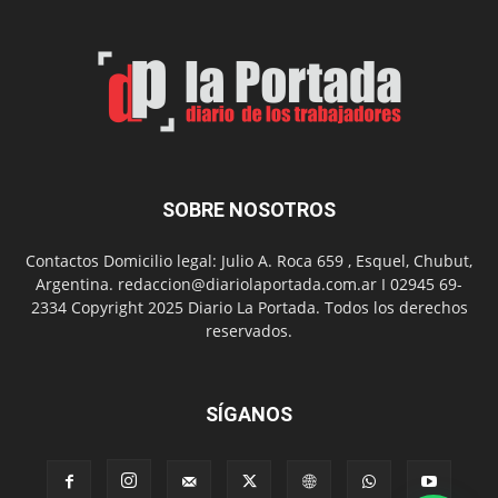
2
en
el
barrio
Chanico
Navarro
SOBRE NOSOTROS
Contactos Domicilio legal: Julio A. Roca 659 , Esquel, Chubut,
Argentina. redaccion@diariolaportada.com.ar I 02945 69-
2334 Copyright 2025 Diario La Portada. Todos los derechos
reservados.
SÍGANOS