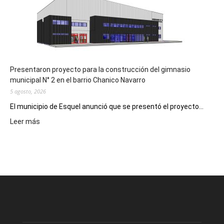
Digital
en
los
hospitales
Presentaron proyecto para la construcción del gimnasio
municipal N° 2 en el barrio Chanico Navarro
5 agosto, 2026
El municipio de Esquel anunció que se presentó el proyecto...
:
Leer más
Presentaron
proyecto
para
la
construcción
del
gimnasio
municipal
N°