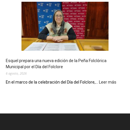
Biblioteca
Municipal
celebra
sus
90
años
con
un
Conversatorio
de
Esquel prepara una nueva edición de la Peña Folclórica
Escritores
Municipal por el Día del Folclore
Locales
6 agosto, 2026
:
En el marco de la celebración del Día del Folclore,...
Leer más
Esquel
prepar
una
nueva
edición
de
la