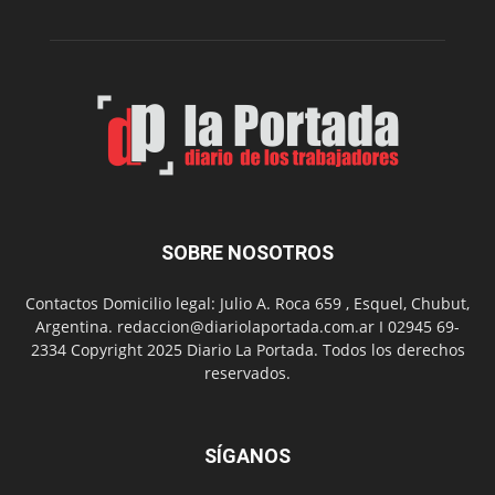
Peña
Folclór
Municip
por
el
Día
del
Folclor
SOBRE NOSOTROS
Contactos Domicilio legal: Julio A. Roca 659 , Esquel, Chubut,
Argentina. redaccion@diariolaportada.com.ar I 02945 69-
2334 Copyright 2025 Diario La Portada. Todos los derechos
reservados.
SÍGANOS