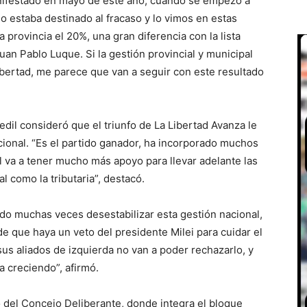
anifestado en mayo de este año, cuando se empezó a
 estaba destinado al fracaso y lo vimos en estas
 provincia el 20%, una gran diferencia con la lista
uan Pablo Luque. Si la gestión provincial y municipal
ibertad, me parece que van a seguir con este resultado
 edil consideró que el triunfo de La Libertad Avanza le
acional. “Es el partido ganador, ha incorporado muchos
l va a tener mucho más apoyo para llevar adelante las
al como la tributaria”, destacó.
ado muchas veces desestabilizar esta gestión nacional,
 de que haya un veto del presidente Milei para cuidar el
y sus aliados de izquierda no van a poder rechazarlo, y
a creciendo”, afirmó.
o del Concejo Deliberante, donde integra el bloque