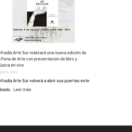
Epade
2027
fradía Arte Sur realizará una nueva edición de
 Feria de Arte con presentación de libro y
sica en vivo
agosto, 2026
fradía Arte Sur volverá a abrir sus puertas este
:
bado...
Leer más
Cofradía
Arte
Sur
realizará
una
nueva