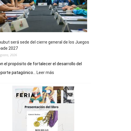
ubut será sede del cierre general de los Juegos
pade 2027
agosto, 2026
n el propósito de fortalecer el desarrollo del
:
porte patagónico...
Leer más
Chubut
será
sede
del
cierre
general
de
los
Juegos