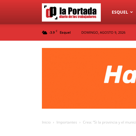
Diario
ESQUEL
C
-3.9
DOMINGO, AGOSTO 9, 2026
Esquel
La
Portada
Inicio
Importantes
Crea: “Si la provincia y el munic