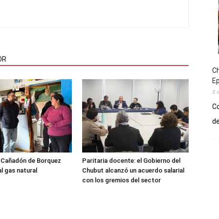
OR
Ch
E
8 
Co
de
l Cañadón de Borquez
Paritaria docente: el Gobierno del
l gas natural
Chubut alcanzó un acuerdo salarial
con los gremios del sector