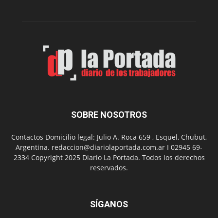
de
su
Feria
de
Arte
con
presentación
de
libro
y
música
SOBRE NOSOTROS
en
vivo
Contactos Domicilio legal: Julio A. Roca 659 , Esquel, Chubut,
Argentina. redaccion@diariolaportada.com.ar I 02945 69-
2334 Copyright 2025 Diario La Portada. Todos los derechos
reservados.
SÍGANOS