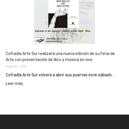
Epade
2027
Cofradía Arte Sur realizará una nueva edición de su Feria de
Arte con presentación de libro y música en vivo
8 agosto, 2026
Cofradía Arte Sur volverá a abrir sus puertas este sábado...
:
Leer más
Cofradía
Arte
Sur
realizará
una
nueva
edición