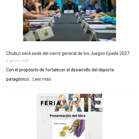
Chubut será sede del cierre general de los Juegos Epade 2027
8 agosto, 2026
Con el propósito de fortalecer el desarrollo del deporte
:
patagónico...
Leer más
Chubut
será
sede
del
cierre
general
de
los
Juegos