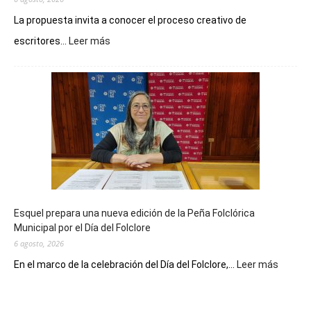
La propuesta invita a conocer el proceso creativo de
:
escritores...
Leer más
La
Biblioteca
Municipal
celebra
sus
90
años
con
un
Conversatorio
de
Esquel prepara una nueva edición de la Peña Folclórica
Escritores
Municipal por el Día del Folclore
Locales
6 agosto, 2026
:
En el marco de la celebración del Día del Folclore,...
Leer más
Esquel
prepar
una