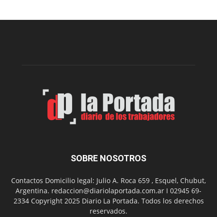
nueva
edición
de
la
Peña
Folclór
Municip
por
el
Día
del
Folclor
SOBRE NOSOTROS
Contactos Domicilio legal: Julio A. Roca 659 , Esquel, Chubut,
Argentina. redaccion@diariolaportada.com.ar I 02945 69-
2334 Copyright 2025 Diario La Portada. Todos los derechos
reservados.