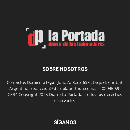
de
su
Feria
de
Arte
con
presentación
de
libro
y
música
SOBRE NOSOTROS
en
vivo
Contactos Domicilio legal: Julio A. Roca 659 , Esquel, Chubut,
Argentina. redaccion@diariolaportada.com.ar I 02945 69-
2334 Copyright 2025 Diario La Portada. Todos los derechos
reservados.
SÍGANOS