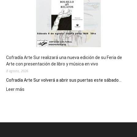
Epade
2027
Cofradía Arte Sur realizará una nueva edición de su Feria de
Arte con presentación de libro y música en vivo
8 agosto, 2026
Cofradía Arte Sur volverá a abrir sus puertas este sábado...
:
Leer más
Cofradía
Arte
Sur
realizará
una
nueva
edición