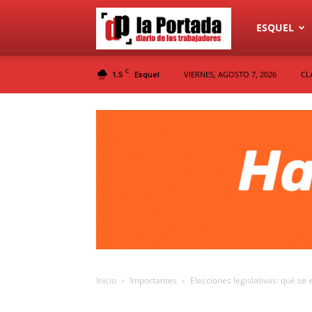
Diario
ESQUEL
C
1.5
VIERNES, AGOSTO 7, 2026
CL
Esquel
La
Portada
Inicio
Importantes
Elecciones legislativas: qué se