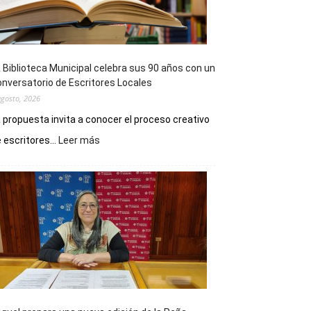
 Biblioteca Municipal celebra sus 90 años con un
nversatorio de Escritores Locales
agosto, 2026
 propuesta invita a conocer el proceso creativo
:
 escritores...
Leer más
La
Biblioteca
Municipal
celebra
sus
90
años
con
un
Conversatorio
de