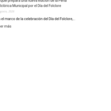
quel prepara una nueva edición de la Peña
Escritores
lclórica Municipal por el Día del Folclore
Locales
agosto, 2026
 el marco de la celebración del Día del Folclore,...
:
eer más
Esquel
prepara
una
nueva
edición
de
la
Peña
Folclórica
Municipal
por
el
Día
del
Folclore