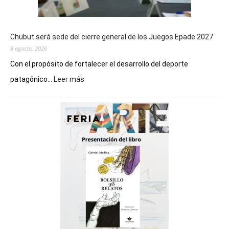
Chubut será sede del cierre general de los Juegos Epade 2027
8 agosto, 2026
Con el propósito de fortalecer el desarrollo del deporte
:
patagónico...
Leer más
Chubut
será
sede
del
cierre
general
de
los
Juegos
Epade
2027