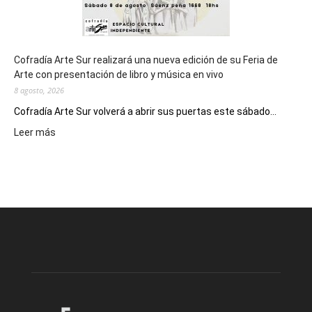
Cofradía Arte Sur realizará una nueva edición de su Feria de
Arte con presentación de libro y música en vivo
8 agosto, 2026
Cofradía Arte Sur volverá a abrir sus puertas este sábado...
:
Leer más
Cofradía
Arte
Sur
realizará
una
nueva
edición
de
su
Feria
de
Arte