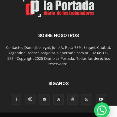
con
presentación
de
libro
y
música
SOBRE NOSOTROS
en
vivo
Contactos Domicilio legal: Julio A. Roca 659 , Esquel, Chubut,
Argentina. redaccion@diariolaportada.com.ar I 02945 69-
2334 Copyright 2025 Diario La Portada. Todos los derechos
reservados.
SÍGANOS