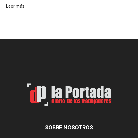
:
Leer más
Volvió
a
funcionar
el
merendero
del
Club
Belgrano
SOBRE NOSOTROS