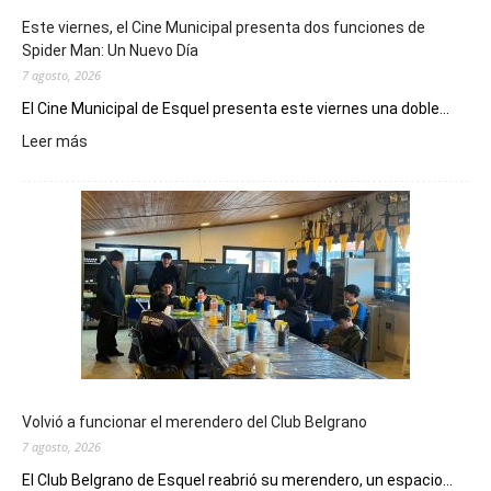
Este viernes, el Cine Municipal presenta dos funciones de
Spider Man: Un Nuevo Día
7 agosto, 2026
El Cine Municipal de Esquel presenta este viernes una doble...
:
Leer más
Este
viernes,
el
Cine
Municipal
presenta
dos
funciones
de
Spider
Man:
Un
Volvió a funcionar el merendero del Club Belgrano
Nuevo
7 agosto, 2026
Día
El Club Belgrano de Esquel reabrió su merendero, un espacio...