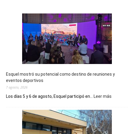
Esquel mostró su potencial como destino de reuniones y
eventos deportivos
7 agosto, 2026
:
Los días 5 y 6 de agosto, Esquel participó en...
Leer más
Esquel
mostró
su
potencial
como
destino