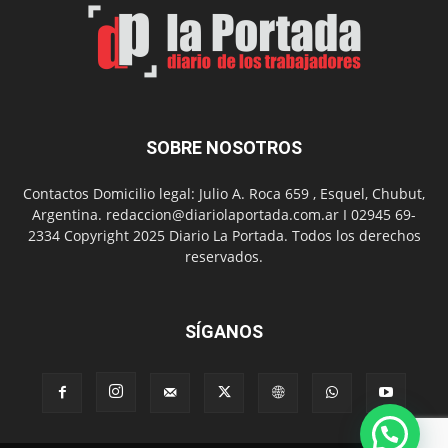
Un
Nuevo
Día
SOBRE NOSOTROS
Contactos Domicilio legal: Julio A. Roca 659 , Esquel, Chubut,
Argentina. redaccion@diariolaportada.com.ar I 02945 69-
2334 Copyright 2025 Diario La Portada. Todos los derechos
reservados.
SÍGANOS