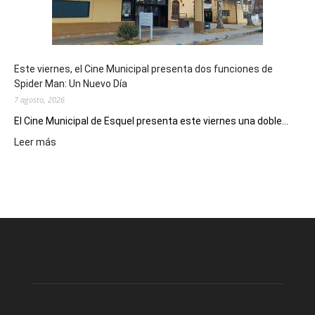
de
reuniones
y
eventos
Este viernes, el Cine Municipal presenta dos funciones de
deportivos
Spider Man: Un Nuevo Día
7 agosto, 2026
El Cine Municipal de Esquel presenta este viernes una doble...
:
Leer más
Este
viernes,
el
Cine
Municipal
presenta
dos
funciones
de
Spider
Man: