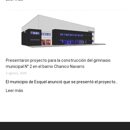
Implementarán
la
Receta
Digital
en
los
hospitales
Presentaron proyecto para la construcción del gimnasio
municipal N° 2 en el barrio Chanico Navarro
5 agosto, 2026
El municipio de Esquel anunció que se presentó el proyecto...
:
Leer más
Presentaron
proyecto
para
la
construcción
del