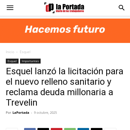
Diario
La
Inicio
Esquel
Portada
Esquel
Importantes
Esquel lanzó la licitación para
el nuevo relleno sanitario y
reclama deuda millonaria a
Trevelin
Por
LaPortada
-
9 octubre, 2025