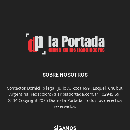
gimnasio
municipal
N°
2
en
el
barrio
Chanico
Navarro
SOBRE NOSOTROS
Contactos Domicilio legal: Julio A. Roca 659 , Esquel, Chubut,
Argentina. redaccion@diariolaportada.com.ar I 02945 69-
2334 Copyright 2025 Diario La Portada. Todos los derechos
reservados.
SÍGANOS