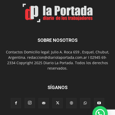
Arte
con
presentación
de
libro
y
música
SOBRE NOSOTROS
en
vivo
Contactos Domicilio legal: Julio A. Roca 659 , Esquel, Chubut,
Argentina. redaccion@diariolaportada.com.ar I 02945 69-
2334 Copyright 2025 Diario La Portada. Todos los derechos
reservados.
SÍGANOS