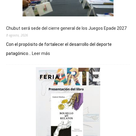
Chubut será sede del cierre general de los Juegos Epade 2027
8 agosto, 2026
Con el propósito de fortalecer el desarrollo del deporte
:
patagónico...
Leer más
Chubut
será
sede
del
cierre
general
de
los
Juegos
Epade
2027