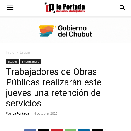
Diario
La
Inicio
Esquel
Portada
Esquel
Importantes
Trabajadores de Obras
Públicas realizarán este
jueves una retención de
servicios
Por
LaPortada
-
8 octubre, 2025