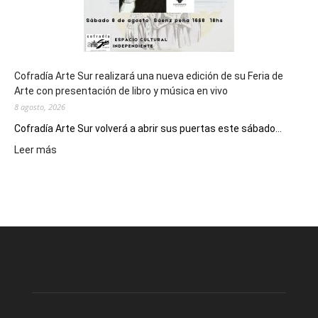
Cofradía Arte Sur realizará una nueva edición de su Feria de
Arte con presentación de libro y música en vivo
8 agosto, 2026
Cofradía Arte Sur volverá a abrir sus puertas este sábado...
:
Leer más
Cofradía
Arte
Sur
realizará
una
nueva
edición
de
su
Feria
de