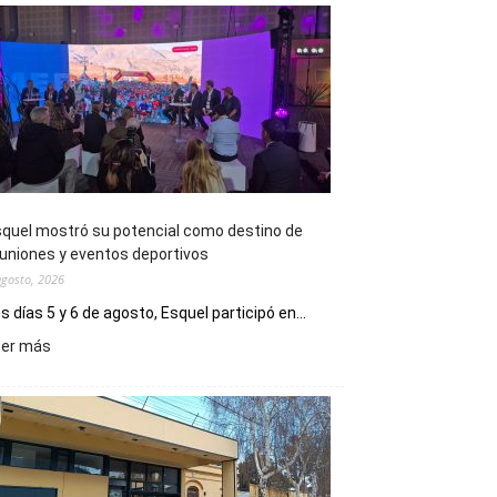
quel mostró su potencial como destino de
uniones y eventos deportivos
agosto, 2026
s días 5 y 6 de agosto, Esquel participó en...
:
eer más
Esquel
mostró
su
potencial
como
destino