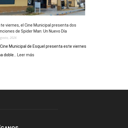
de
reuniones
y
eventos
te viernes, el Cine Municipal presenta dos
deportivos
nciones de Spider Man: Un Nuevo Día
agosto, 2026
 Cine Municipal de Esquel presenta este viernes
:
a doble...
Leer más
Este
viernes,
el
Cine
Municipal
presenta
dos
funciones
de
Spider
Man:
Un