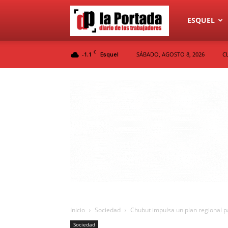
Diario
ESQUEL
C
-1.1
SÁBADO, AGOSTO 8, 2026
C
Esquel
La
Portada
Inicio
Sociedad
Chubut impulsa un plan regional pa
Sociedad