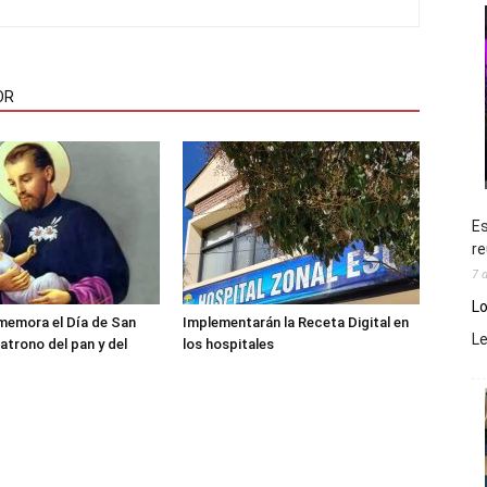
OR
Es
re
7 
Lo
memora el Día de San
Implementarán la Receta Digital en
L
atrono del pan y del
los hospitales