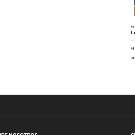
Es
fu
7 
El
un