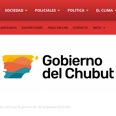
SOCIEDAD
POLICIALES
POLITICA
EL CLIMA
LASIFICADOS
SUSCRIPCIONES
PAGO ON LINE
CONTACTO
INICIO
ra reforzar la prevención de incendios forestales