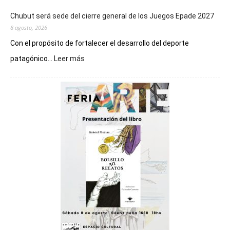
Chubut será sede del cierre general de los Juegos Epade 2027
8 agosto, 2026
Con el propósito de fortalecer el desarrollo del deporte
:
patagónico...
Leer más
Chubut
será
sede
del
cierre
general
de
los
Juegos
Epade
2027