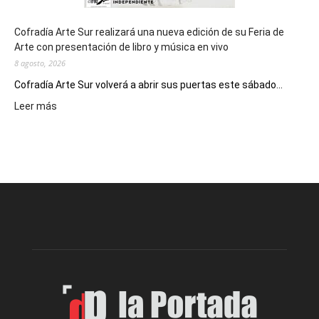
Cofradía Arte Sur realizará una nueva edición de su Feria de
Arte con presentación de libro y música en vivo
8 agosto, 2026
Cofradía Arte Sur volverá a abrir sus puertas este sábado...
:
Leer más
Cofradía
Arte
Sur
realizará
una
nueva
edición
de
su
Feria
de
Arte
con
presentación