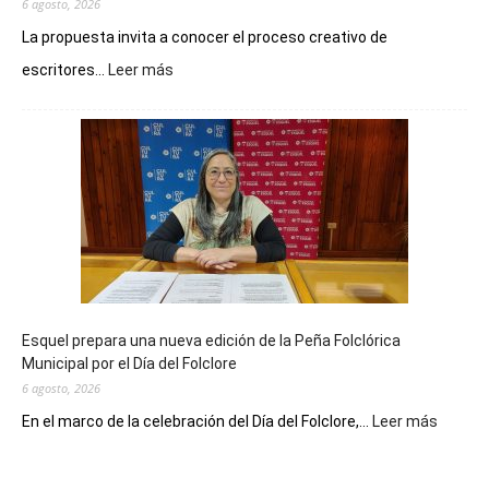
6 agosto, 2026
La propuesta invita a conocer el proceso creativo de
:
escritores...
Leer más
La
Biblioteca
Municipal
celebra
sus
90
años
con
un
Conversatorio
de
Esquel prepara una nueva edición de la Peña Folclórica
Escritores
Municipal por el Día del Folclore
Locales
6 agosto, 2026
:
En el marco de la celebración del Día del Folclore,...
Leer más
Esquel
prepar