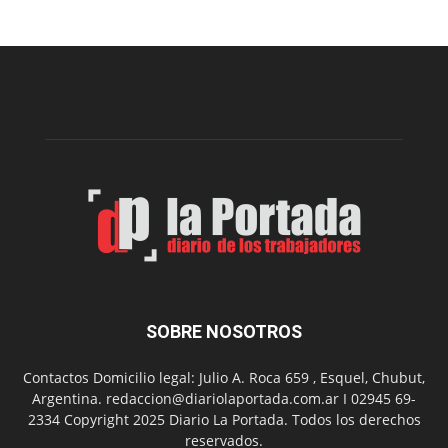
una
nueva
edición
de
la
Peña
Folclór
Municip
por
el
Día
del
Folclor
SOBRE NOSOTROS
Contactos Domicilio legal: Julio A. Roca 659 , Esquel, Chubut,
Argentina. redaccion@diariolaportada.com.ar I 02945 69-
2334 Copyright 2025 Diario La Portada. Todos los derechos
reservados.