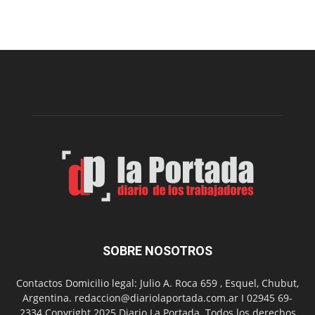
Arte
Sur
realizará
una
nueva
edición
de
su
Feria
de
Arte
con
presentación
de
libro
y
música
SOBRE NOSOTROS
en
vivo
Contactos Domicilio legal: Julio A. Roca 659 , Esquel, Chubut,
Argentina. redaccion@diariolaportada.com.ar I 02945 69-
2334 Copyright 2025 Diario La Portada. Todos los derechos