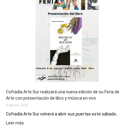
del
cierre
general
de
los
Juegos
Epade
2027
Cofradía Arte Sur realizará una nueva edición de su Feria de
Arte con presentación de libro y música en vivo
8 agosto, 2026
Cofradía Arte Sur volverá a abrir sus puertas este sábado...
:
Leer más
Cofradía