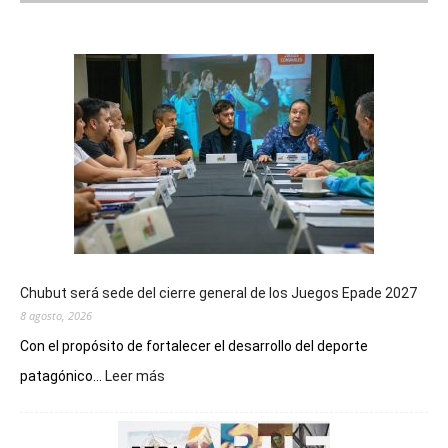
Chubut será sede del cierre general de los Juegos Epade 2027
8 agosto, 2026
Con el propósito de fortalecer el desarrollo del deporte
:
patagónico...
Leer más
Chubut
será
sede