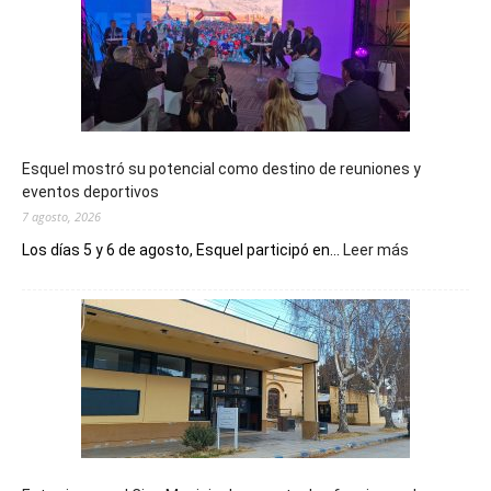
Esquel mostró su potencial como destino de reuniones y
eventos deportivos
7 agosto, 2026
:
Los días 5 y 6 de agosto, Esquel participó en...
Leer más
Esquel
mostró
su
potencial
como
destino
de
reuniones
y
eventos