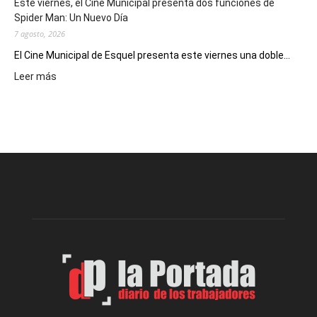
Este viernes, el Cine Municipal presenta dos funciones de
deportivos
Spider Man: Un Nuevo Día
7 agosto, 2026
El Cine Municipal de Esquel presenta este viernes una doble...
:
Leer más
Este
viernes,
el
Cine
Municipal
presenta
dos
funciones
de
Spider
Man:
Un
Nuevo
Día