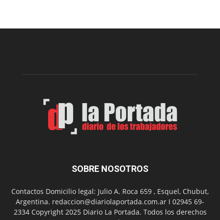
el
Cine
Municipal
presenta
dos
funciones
de
Spider
Man:
Un
Nuevo
Día
SOBRE NOSOTROS
Contactos Domicilio legal: Julio A. Roca 659 , Esquel, Chubut,
Argentina. redaccion@diariolaportada.com.ar I 02945 69-
2334 Copyright 2025 Diario La Portada. Todos los derechos