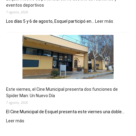
eventos deportivos
7 agosto, 2026
:
Los días 5 y 6 de agosto, Esquel participó en...
Leer más
Esquel
mostró
su
potencial
como
destino
de
reuniones
y
eventos
Este viernes, el Cine Municipal presenta dos funciones de
deportivos
Spider Man: Un Nuevo Día
7 agosto, 2026
El Cine Municipal de Esquel presenta este viernes una doble...
:
Leer más
Este
viernes,