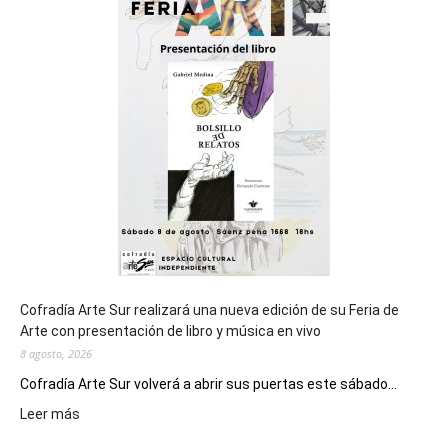
del
cierre
general
de
los
Juegos
Epade
2027
Cofradía Arte Sur realizará una nueva edición de su Feria de
Arte con presentación de libro y música en vivo
8 agosto, 2026
Cofradía Arte Sur volverá a abrir sus puertas este sábado...
:
Leer más
Cofradía