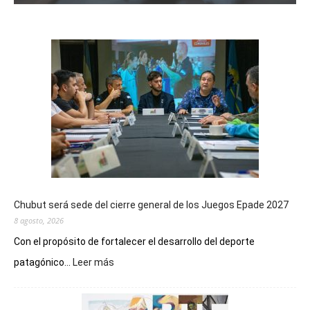
Chubut será sede del cierre general de los Juegos Epade 2027
8 agosto, 2026
Con el propósito de fortalecer el desarrollo del deporte
:
patagónico...
Leer más
Chubut
será
sede