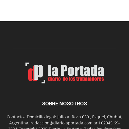
Arte
Sur
realizará
una
nueva
edición
de
su
Feria
de
Arte
con
presentación
de
libro
y
música
SOBRE NOSOTROS
en
vivo
Contactos Domicilio legal: Julio A. Roca 659 , Esquel, Chubut,
Argentina. redaccion@diariolaportada.com.ar I 02945 69-
2334 Copyright 2025 Diario La Portada. Todos los derechos