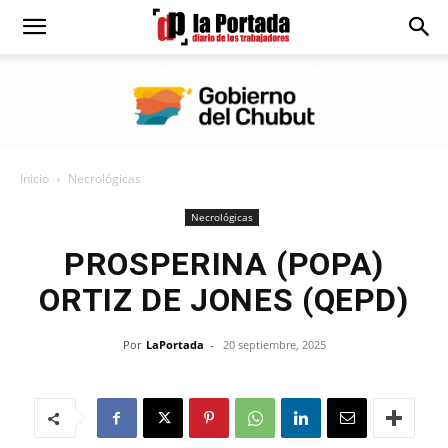
Diario
La
Inicio
Necrológicas
Portada
Necrológicas
PROSPERINA (POPA)
ORTIZ DE JONES (QEPD)
Por
LaPortada
-
20 septiembre, 2025