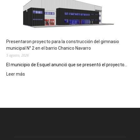
Digital
en
los
hospitales
Presentaron proyecto para la construcción del gimnasio
municipal N° 2 en el barrio Chanico Navarro
5 agosto, 2026
El municipio de Esquel anunció que se presentó el proyecto...
:
Leer más
Presentaron
proyecto
para
la
construcción
del
gimnasio
municipal
N°
2