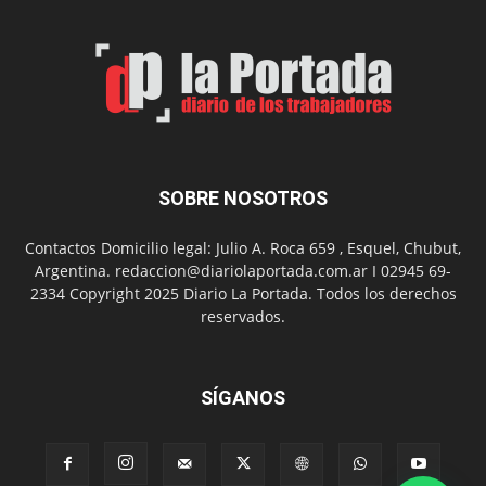
en
el
barrio
Chanico
Navarro
SOBRE NOSOTROS
Contactos Domicilio legal: Julio A. Roca 659 , Esquel, Chubut,
Argentina. redaccion@diariolaportada.com.ar I 02945 69-
2334 Copyright 2025 Diario La Portada. Todos los derechos
reservados.
SÍGANOS