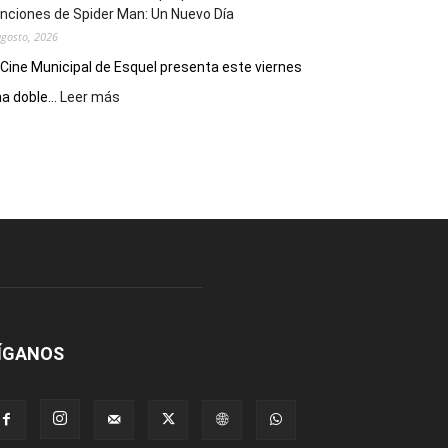
nciones de Spider Man: Un Nuevo Día
agosto, 2026
 Cine Municipal de Esquel presenta este viernes
:
a doble...
Leer más
Este
viernes,
el
Cine
Municipal
presenta
dos
funciones
de
Spider
Man:
Un
ÍGANOS
Nuevo
Día