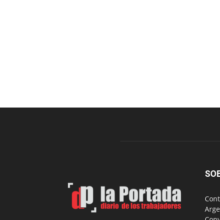
SO
Cont
Arge
Copy