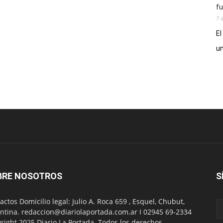
fu
7 
El
un
BRE NOSOTROS
S
actos Domicilio legal: Julio A. Roca 659 , Esquel, Chubut,
ntina. redaccion@diariolaportada.com.ar I 02945 69-2334
right 2025 Diario La Portada. Todos los derechos