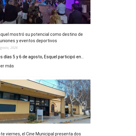
quel mostró su potencial como destino de
uniones y eventos deportivos
agosto, 2026
s días 5 y 6 de agosto, Esquel participó en...
:
eer más
Esquel
mostró
su
potencial
como
destino
de
reuniones
y
eventos
te viernes, el Cine Municipal presenta dos
deportivos