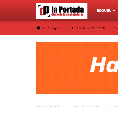
Diario
ESQUEL
C
1.8
VIERNES, AGOSTO 7, 2026
CL
Esquel
La
Portada
Inicio
Sociedad
Becaria del Chubut avanza en inve