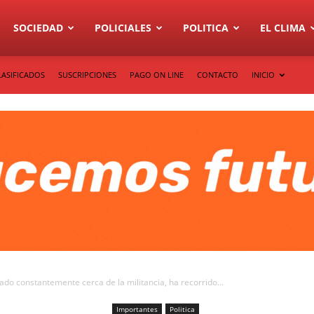
SOCIEDAD
POLICIALES
POLITICA
EL CLIMA
LASIFICADOS
SUSCRIPCIONES
PAGO ON LINE
CONTACTO
INICIO
do constantemente cerca de la militancia, ha recorrido...
Importantes
Politica