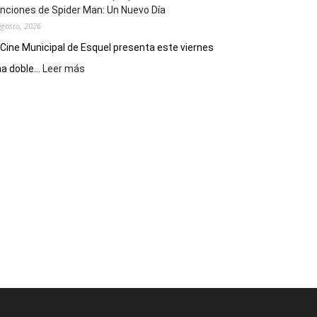
nciones de Spider Man: Un Nuevo Día
agosto, 2026
 Cine Municipal de Esquel presenta este viernes
:
a doble...
Leer más
Este
viernes,
el
Cine
Municipal
presenta
dos
funciones
de
Spider
Man:
Un
Nuevo
Día