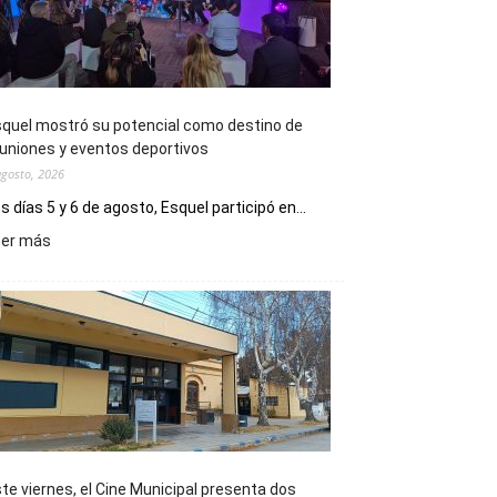
quel mostró su potencial como destino de
uniones y eventos deportivos
agosto, 2026
s días 5 y 6 de agosto, Esquel participó en...
:
eer más
Esquel
mostró
su
potencial
como
destino
de
reuniones
y
eventos
te viernes, el Cine Municipal presenta dos
deportivos