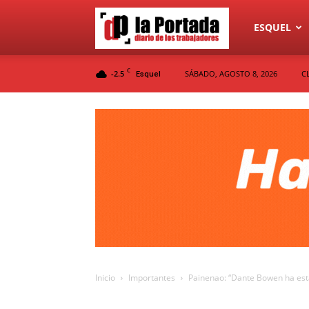
Diario
ESQUEL
C
-2.5
SÁBADO, AGOSTO 8, 2026
C
Esquel
La
Portada
Inicio
Importantes
Painenao: “Dante Bowen ha esta