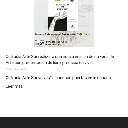
Juegos
Epade
2027
Cofradía Arte Sur realizará una nueva edición de su Feria de
Arte con presentación de libro y música en vivo
8 agosto, 2026
Cofradía Arte Sur volverá a abrir sus puertas este sábado...
:
Leer más
Cofradía
Arte
Sur
realizará
una
nueva