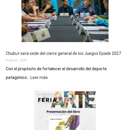
Chubut será sede del cierre general de los Juegos Epade 2027
8 agosto, 2026
Con el propósito de fortalecer el desarrollo del deporte
:
patagónico...
Leer más
Chubut
será
sede
del
cierre
general
de
los