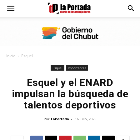
Diario
La
Inicio
Esquel
Portada
Esquel
Importantes
Esquel y el ENARD
impulsan la búsqueda de
talentos deportivos
Por
LaPortada
-
16 julio, 2025