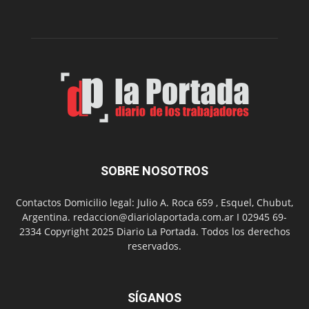
edición
de
su
Feria
de
Arte
con
presentación
de
libro
y
música
SOBRE NOSOTROS
en
vivo
Contactos Domicilio legal: Julio A. Roca 659 , Esquel, Chubut,
Argentina. redaccion@diariolaportada.com.ar I 02945 69-
2334 Copyright 2025 Diario La Portada. Todos los derechos
reservados.
SÍGANOS