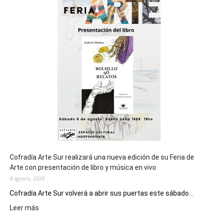
sede
del
cierre
general
de
los
Juegos
Epade
2027
Cofradía Arte Sur realizará una nueva edición de su Feria de
Arte con presentación de libro y música en vivo
8 agosto, 2026
Cofradía Arte Sur volverá a abrir sus puertas este sábado...
:
Leer más
Cofradía