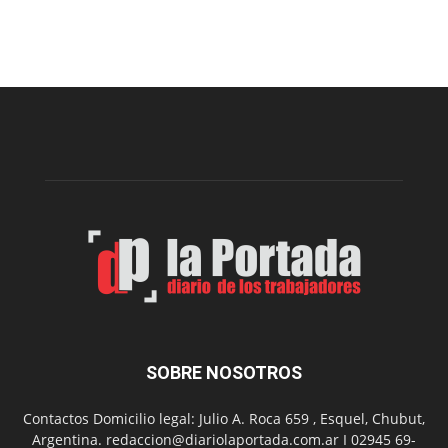
Arte
Sur
realizará
una
nueva
edición
de
su
Feria
de
Arte
con
presentación
de
libro
y
música
SOBRE NOSOTROS
en
vivo
Contactos Domicilio legal: Julio A. Roca 659 , Esquel, Chubut,
Argentina. redaccion@diariolaportada.com.ar I 02945 69-