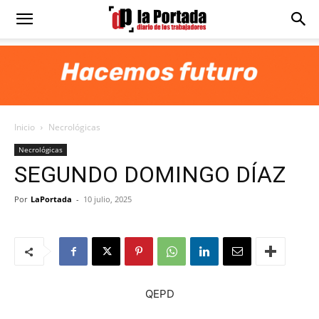
Diario
La
Inicio
Necrológicas
Portada
Necrológicas
SEGUNDO DOMINGO DÍAZ
Por
LaPortada
-
10 julio, 2025
QEPD