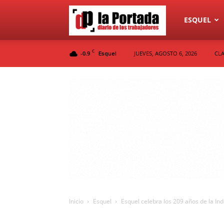
Diario
ESQUEL
C
-0.9
JUEVES, AGOSTO 6, 2026
CLA
Esquel
La
Portada
Inicio
Esquel
Esquel celebra los 209 años de la I