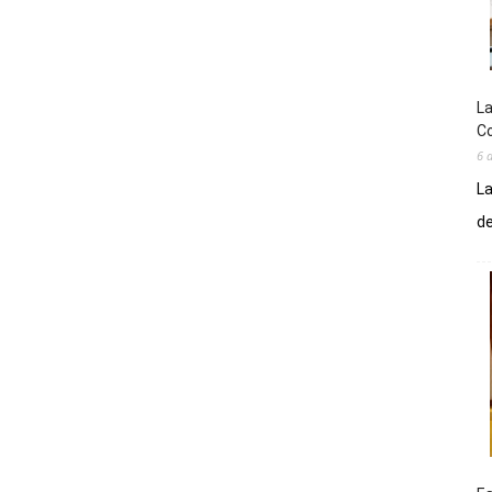
La
Co
6 
La
de