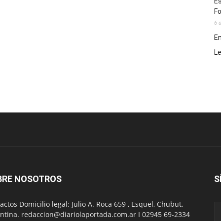
Es
Fo
6 
En
L
BRE NOSOTROS
S
actos Domicilio legal: Julio A. Roca 659 , Esquel, Chubut,
ntina. redaccion@diariolaportada.com.ar I 02945 69-2334