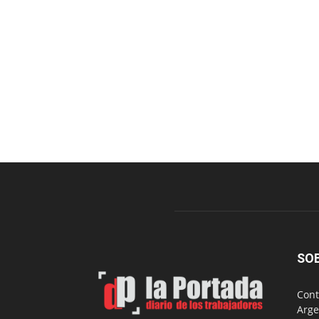
SO
Cont
Arge