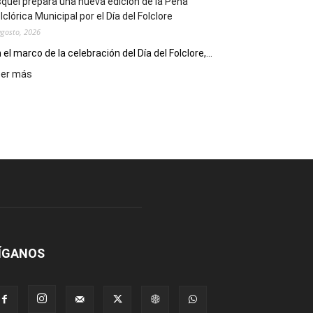
quel prepara una nueva edición de la Peña
Escritores
lclórica Municipal por el Día del Folclore
Locales
agosto, 2026
 el marco de la celebración del Día del Folclore,...
:
eer más
Esquel
prepara
una
nueva
edición
de
la
Peña
Folclórica
Municipal
por
el
ÍGANOS
Día
del
Folclore