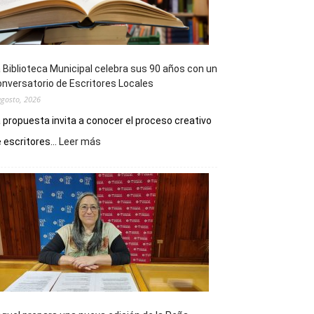
 Biblioteca Municipal celebra sus 90 años con un
nversatorio de Escritores Locales
agosto, 2026
 propuesta invita a conocer el proceso creativo
:
 escritores...
Leer más
La
Biblioteca
Municipal
celebra
sus
90
años
con
un
Conversatorio
de