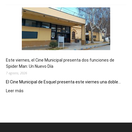
Esquel
mostró
su
potencial
como
destino
de
reuniones
y
eventos
Este viernes, el Cine Municipal presenta dos funciones de
deportivos
Spider Man: Un Nuevo Día
7 agosto, 2026
El Cine Municipal de Esquel presenta este viernes una doble...
:
Leer más
Este
viernes,
el
Cine
Municipal
presenta