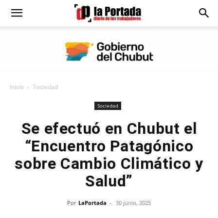
Diario
La
Inicio
Sociedad
Portada
Sociedad
Se efectuó en Chubut el
“Encuentro Patagónico
sobre Cambio Climático y
Salud”
Por
LaPortada
-
30 junio, 2025