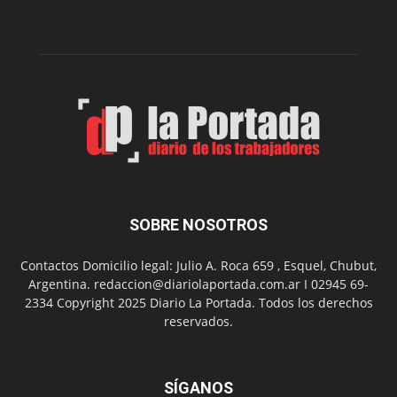
dos
funciones
de
Spider
Man:
Un
Nuevo
Día
SOBRE NOSOTROS
Contactos Domicilio legal: Julio A. Roca 659 , Esquel, Chubut,
Argentina. redaccion@diariolaportada.com.ar I 02945 69-
2334 Copyright 2025 Diario La Portada. Todos los derechos
reservados.
SÍGANOS