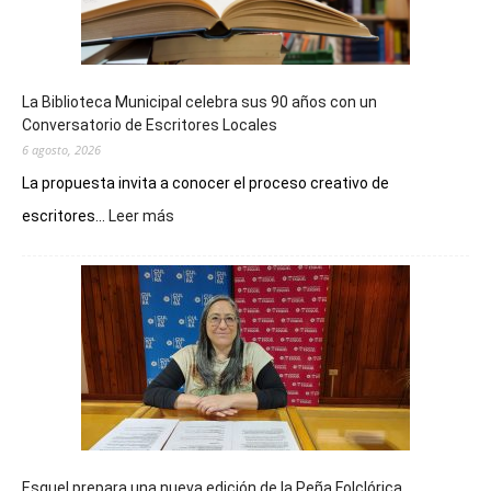
La Biblioteca Municipal celebra sus 90 años con un
Conversatorio de Escritores Locales
6 agosto, 2026
La propuesta invita a conocer el proceso creativo de
:
escritores...
Leer más
La
Biblioteca
Municipal
celebra
sus
90
años
con
un
Conversatorio
de
Esquel prepara una nueva edición de la Peña Folclórica