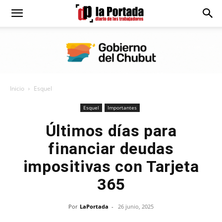
Diario
La
Inicio
Esquel
Portada
Esquel
Importantes
Últimos días para
financiar deudas
impositivas con Tarjeta
365
Por
LaPortada
-
26 junio, 2025