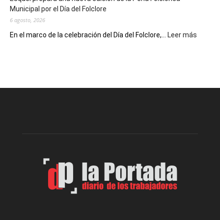
Escritores
Municipal por el Día del Folclore
Locales
6 agosto, 2026
:
En el marco de la celebración del Día del Folclore,...
Leer más
Esquel
prepar
una
nueva
edición
de
la
Peña
Folclór
Municip
por
el
Día
del
Folclor