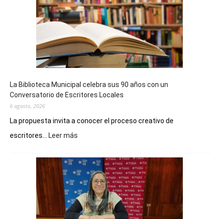
La Biblioteca Municipal celebra sus 90 años con un
Conversatorio de Escritores Locales
6 agosto, 2026
La propuesta invita a conocer el proceso creativo de
:
escritores...
Leer más
La
Biblioteca
Municipal
celebra
sus
90
años
con