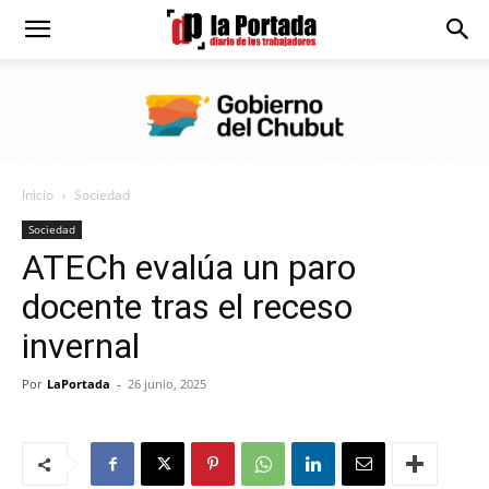
Diario
La
Inicio
Sociedad
Portada
Sociedad
ATECh evalúa un paro
docente tras el receso
invernal
Por
LaPortada
-
26 junio, 2025