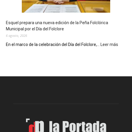
un
Conversatorio
de
Esquel prepara una nueva edición de la Peña Folclórica
Escritores
Municipal por el Día del Folclore
Locales
6 agosto, 2026
:
En el marco de la celebración del Día del Folclore,...
Leer más
Esquel
prepar
una
nueva
edición
de
la
Peña
Folclór
Municip
por
el
Día
del