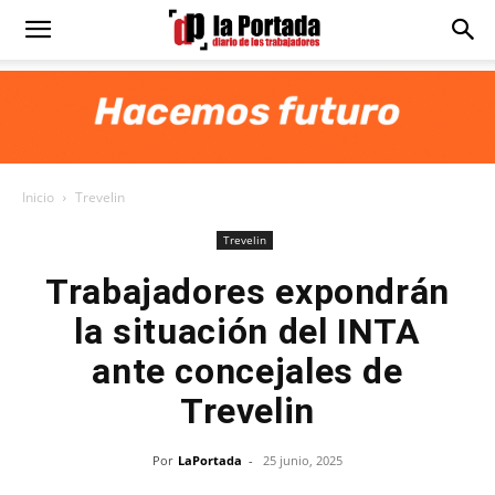
Diario
La
Inicio
Trevelin
Portada
Trevelin
Trabajadores expondrán
la situación del INTA
ante concejales de
Trevelin
Por
LaPortada
-
25 junio, 2025