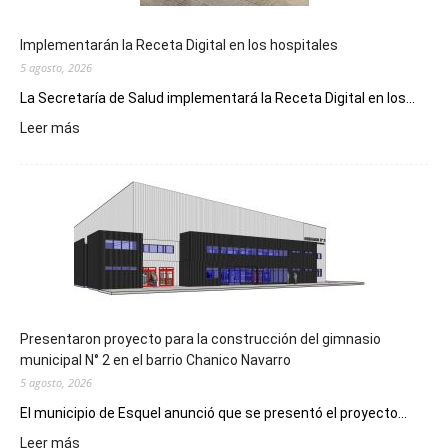
Implementarán la Receta Digital en los hospitales
5 agosto, 2026
La Secretaría de Salud implementará la Receta Digital en los...
:
Leer más
Implementarán
la
Receta
Digital
en
los
hospitales
Presentaron proyecto para la construcción del gimnasio
municipal N° 2 en el barrio Chanico Navarro
5 agosto, 2026
El municipio de Esquel anunció que se presentó el proyecto...
:
Leer más