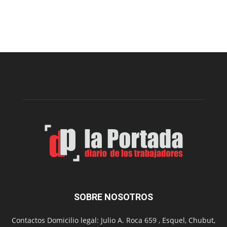
Presentaron
proyecto
para
la
construcción
del
gimnasio
municipal
N°
2
en
el
barrio
Chanico
Navarro
SOBRE NOSOTROS
Contactos Domicilio legal: Julio A. Roca 659 , Esquel, Chubut,