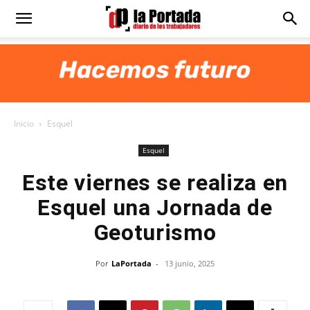
Diario
La
Inicio
Esquel
Portada
Esquel
Este viernes se realiza en
Esquel una Jornada de
Geoturismo
Por
LaPortada
-
13 junio, 2025