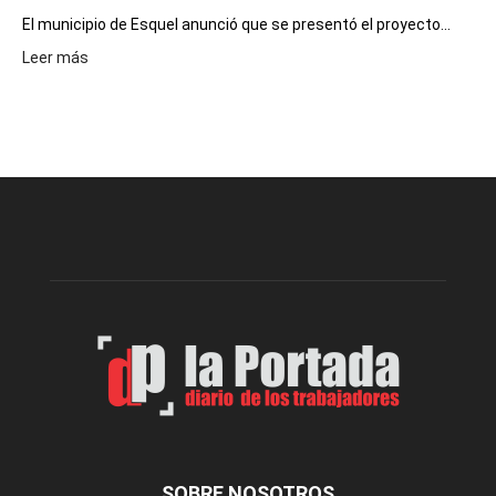
El municipio de Esquel anunció que se presentó el proyecto...
:
Leer más
Presentaron
proyecto
para
la
construcción
del
gimnasio
municipal
N°
2
en
el
barrio
Chanico
Navarro
SOBRE NOSOTROS