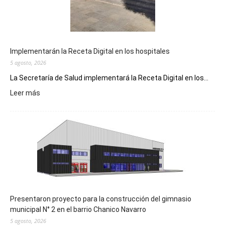
Implementarán la Receta Digital en los hospitales
5 agosto, 2026
La Secretaría de Salud implementará la Receta Digital en los...
:
Leer más
Implementarán
la
Receta
Digital
en
los
hospitales
Presentaron proyecto para la construcción del gimnasio
municipal N° 2 en el barrio Chanico Navarro
5 agosto, 2026