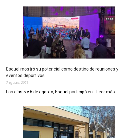
Esquel mostró su potencial como destino de reuniones y
eventos deportivos
7 agosto, 2026
:
Los días 5 y 6 de agosto, Esquel participó en...
Leer más
Esquel
mostró
su
potencial
como
destino
de