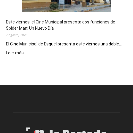
reuniones
y
eventos
Este viernes, el Cine Municipal presenta dos funciones de
deportivos
Spider Man: Un Nuevo Día
7 agosto, 2026
El Cine Municipal de Esquel presenta este viernes una doble...
:
Leer más
Este
viernes,
el
Cine
Municipal
presenta
dos
funciones
de
Spider
Man:
Un