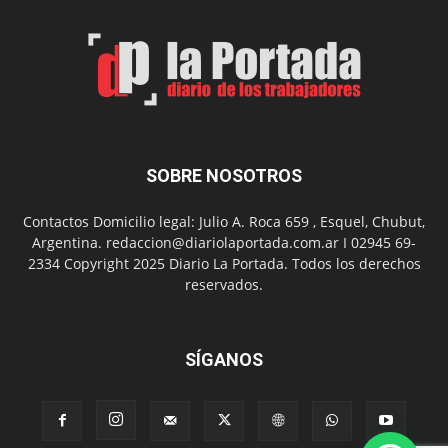
Man:
Un
Nuevo
Día
SOBRE NOSOTROS
Contactos Domicilio legal: Julio A. Roca 659 , Esquel, Chubut,
Argentina. redaccion@diariolaportada.com.ar I 02945 69-
2334 Copyright 2025 Diario La Portada. Todos los derechos
reservados.
SÍGANOS