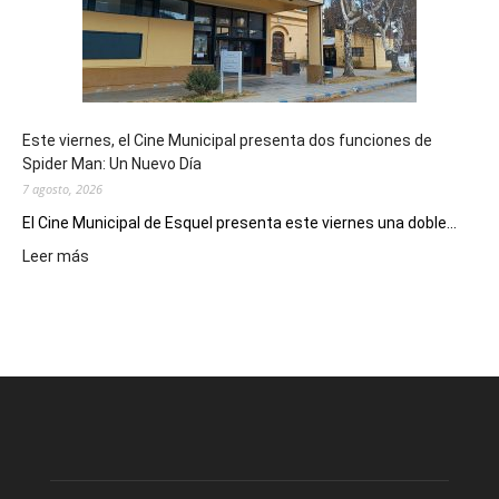
como
destino
de
reuniones
y
eventos
Este viernes, el Cine Municipal presenta dos funciones de
deportivos
Spider Man: Un Nuevo Día
7 agosto, 2026
El Cine Municipal de Esquel presenta este viernes una doble...
:
Leer más
Este
viernes,
el
Cine
Municipal
presenta
dos
funciones
de
Spider