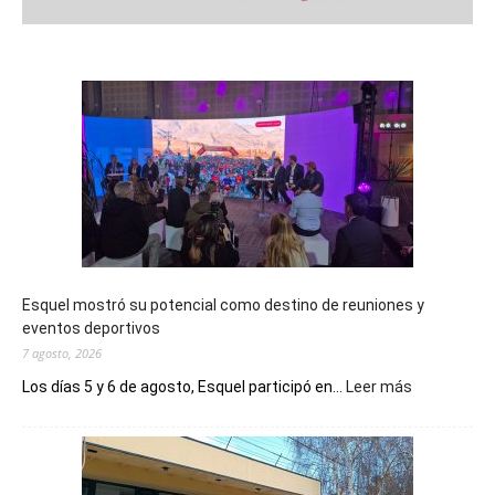
Esquel mostró su potencial como destino de reuniones y
eventos deportivos
7 agosto, 2026
:
Los días 5 y 6 de agosto, Esquel participó en...
Leer más
Esquel
mostró
su
potencial