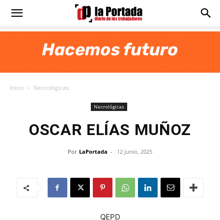
Diario
La
Inicio
Necrológicas
Portada
Necrológicas
OSCAR ELÍAS MUÑOZ
Por
LaPortada
-
12 junio, 2025
QEPD