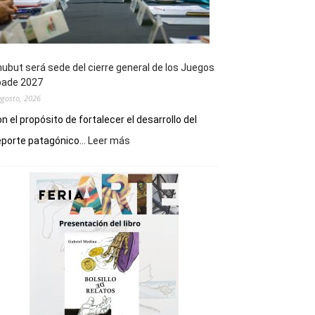
ubut será sede del cierre general de los Juegos
pade 2027
agosto, 2026
n el propósito de fortalecer el desarrollo del
:
porte patagónico...
Leer más
Chubut
será
sede
del
cierre
general
de
los
Juegos
Epade
2027