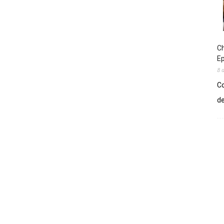
Ch
E
8 
Co
de