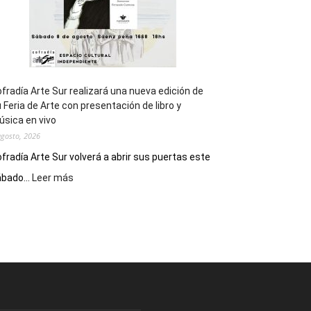
fradía Arte Sur realizará una nueva edición de
 Feria de Arte con presentación de libro y
sica en vivo
agosto, 2026
fradía Arte Sur volverá a abrir sus puertas este
:
bado...
Leer más
Cofradía
Arte
Sur
realizará
una
nueva
edición
de
su