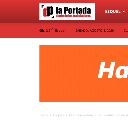
Diario
ESQUEL
C
2.2
SÁBADO, AGOSTO 8, 2026
CL
Esquel
La
Portada
Inicio
Esquel
Quieren potenciar la producción de m